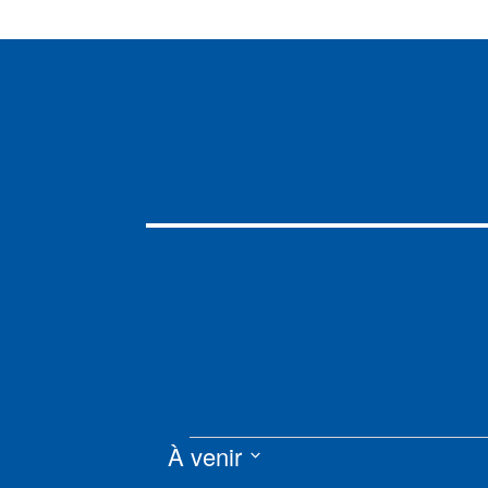
Évènements
À venir
Sélectionnez