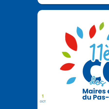
1
OCT