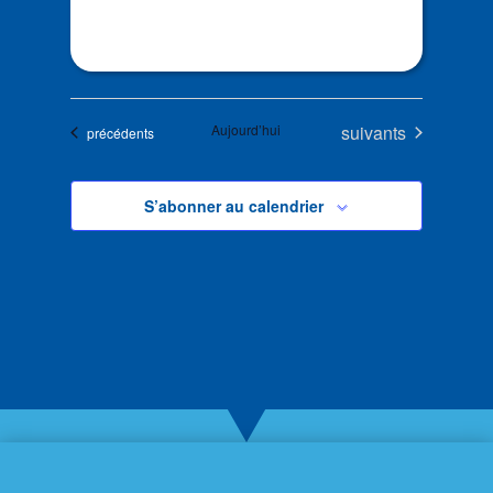
Évènements
Aujourd’hui
suivants
Évènements
précédents
S’abonner au calendrier