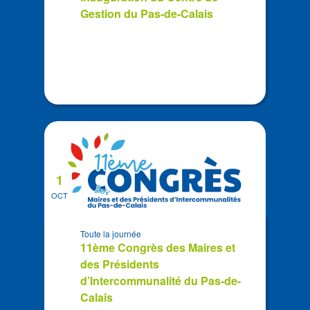
View
Gestion du Pas-de-Calais
1
OCT
Toute la journée
11ème Congrès des Maires et
des Présidents
d’Intercommunalité du Pas-de-
Calais