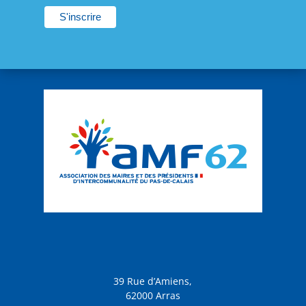
21:00
22:00
23:00
:00
39 Rue d’Amiens,
62000 Arras