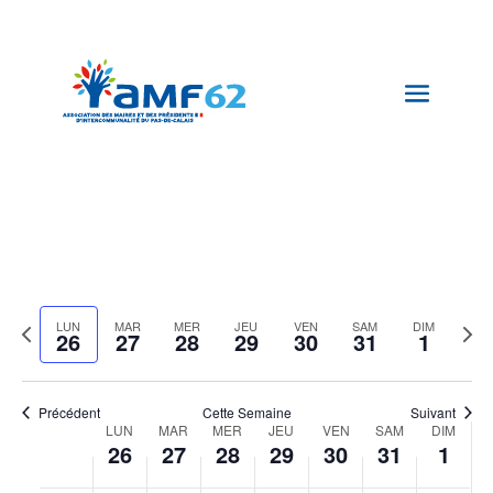
Nav
Nav
05/2025
Semai
de
par
Sélectionnez
vue
con
Semaine
la
Sema
LUN
MAR
MER
JEU
VEN
SAM
DIM
Év
26
27
28
29
30
31
1
précédente
date
suiva
Précédent
Cette Semaine
Suivant
Semaine
LUN
MAR
MER
JEU
VEN
SAM
DIM
26
27
28
29
30
31
1
du
Évènements