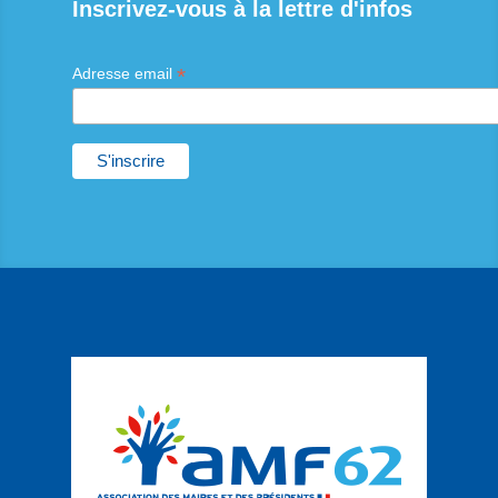
Inscrivez-vous à la lettre d'infos
19:00
20:00
*
Adresse email
21:00
22:00
23:00
:00