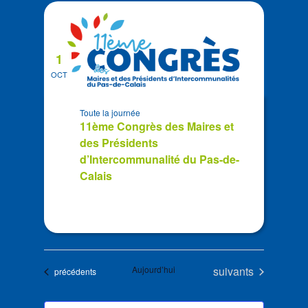
1
OCT
Toute la journée
11ème Congrès des Maires et
des Présidents
d’Intercommunalité du Pas-de-
Calais
Évènements
Aujourd’hui
suivants
Évènements
précédents