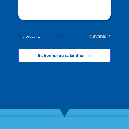
Évènements
Aujourd’hui
suivants
Évènements
précédents
S’abonner au calendrier