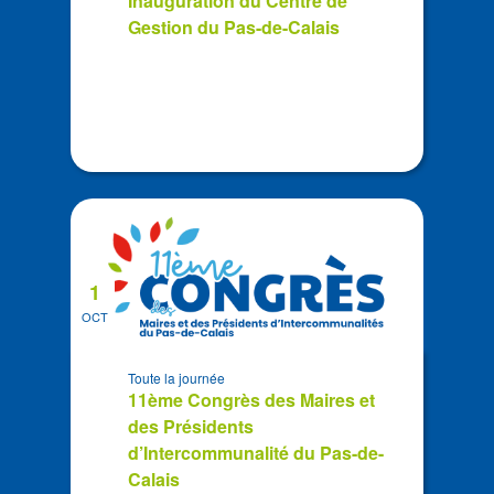
Inauguration du Centre de
View
Gestion du Pas-de-Calais
1
OCT
Toute la journée
11ème Congrès des Maires et
des Présidents
d’Intercommunalité du Pas-de-
Calais