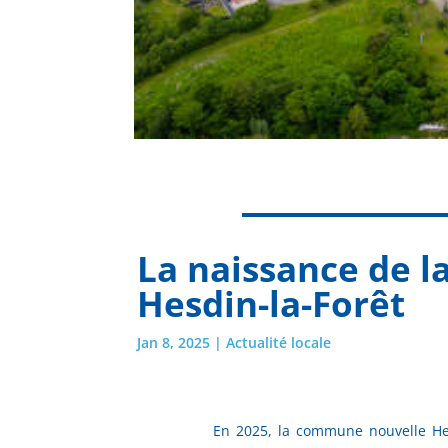
La naissance de 
Hesdin-la-Forêt
Jan 8, 2025
|
Actualité locale
En 2025, la commune nouvelle Hesd