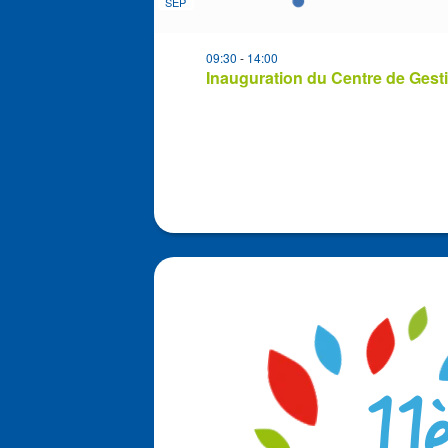
SEP
09:30
-
14:00
Inauguration du Centre de Gest