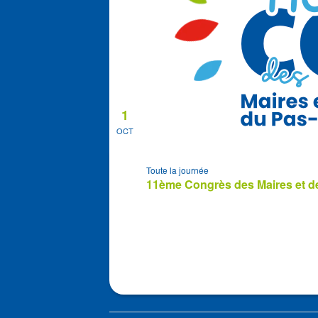
1
OCT
Toute la journée
11ème Congrès des Maires et de