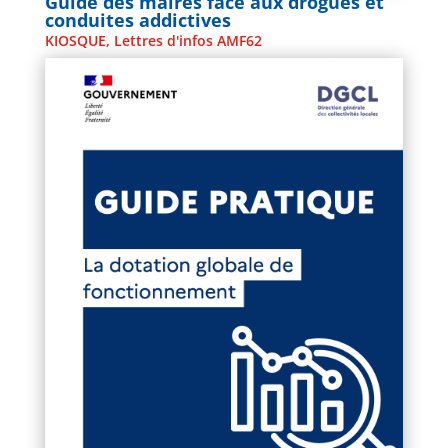
Guide des maires face aux drogues et
conduites addictives
KIOSQUE
,
Lettres d'infos AMF62