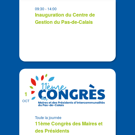
in
09:30
-
14:00
Photo
Inauguration du Centre de
View
Gestion du Pas-de-Calais
1
OCT
Toute la journée
11ème Congrès des Maires et
des Présidents