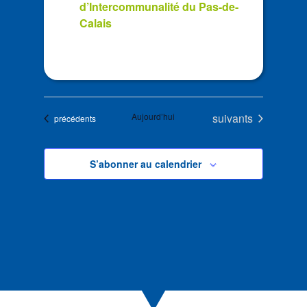
d’Intercommunalité du Pas-de-
Calais
Évènements
Aujourd’hui
suivants
Évènements
précédents
S’abonner au calendrier