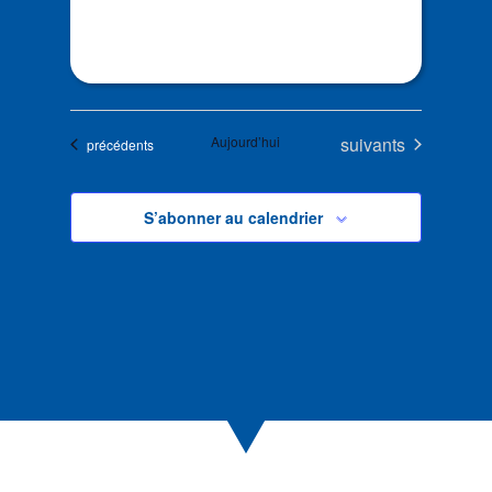
Évènements
Aujourd’hui
suivants
Évènements
précédents
S’abonner au calendrier