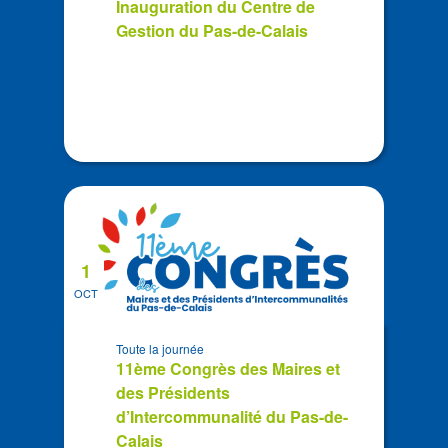
Inauguration du Centre de
View
Gestion du Pas-de-Calais
1
OCT
Toute la journée
11ème Congrès des Maires et
des Présidents
d’Intercommunalité du Pas-de-
Calais