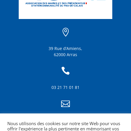

39 Rue d’Amiens,
62000 Arras

03 21 71 01 81

info@amf62.fr
Nous utilisons des cookies sur notre site Web pour vous
mentions légales
offrir l'expérience la plus pertinente en mémorisant vos