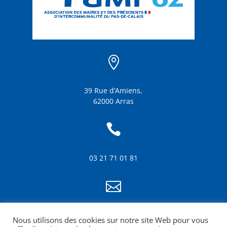

39 Rue d’Amiens,
62000 Arras

03 21 71 01 81

info@amf62.fr
Nous utilisons des cookies sur notre site Web pour vous