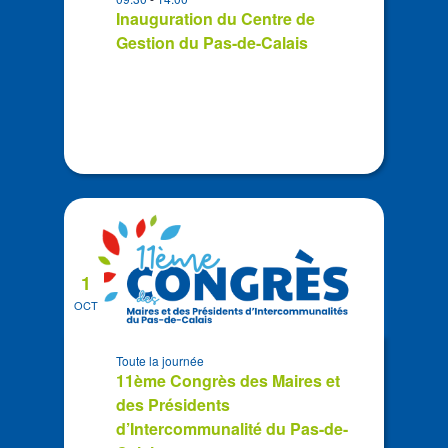
Photo
Inauguration du Centre de
View
Gestion du Pas-de-Calais
1
OCT
Toute la journée
11ème Congrès des Maires et
des Présidents
d’Intercommunalité du Pas-de-