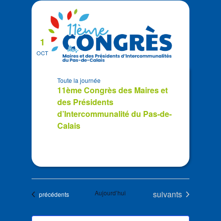
1
OCT
Toute la journée
11ème Congrès des Maires et
des Présidents
d’Intercommunalité du Pas-de-
Calais
Évènements
Aujourd’hui
suivants
Évènements
précédents