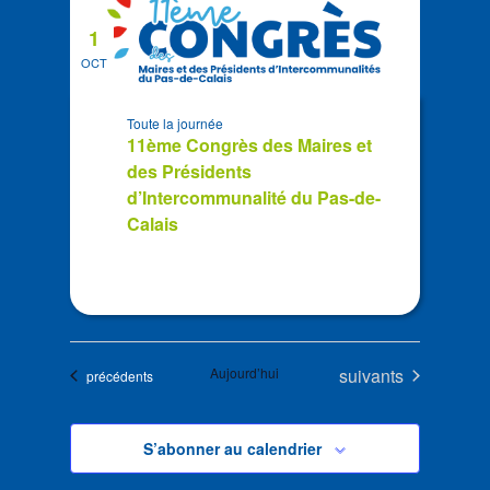
1
OCT
Toute la journée
11ème Congrès des Maires et
des Présidents
d’Intercommunalité du Pas-de-
Calais
Évènements
Aujourd’hui
suivants
Évènements
précédents
S’abonner au calendrier