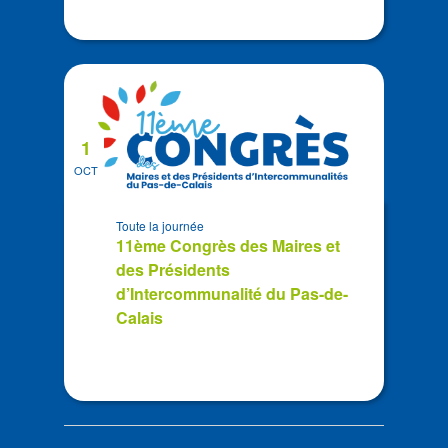
1
OCT
Toute la journée
11ème Congrès des Maires et
des Présidents
d’Intercommunalité du Pas-de-
Calais