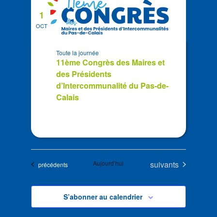
1
OCT
Toute la journée
11ème Congrès des Maires et
des Présidents
d’Intercommunalité du Pas-de-
Calais
Évènements
Aujourd’hui
suivants
Évènements
précédents
S’abonner au calendrier