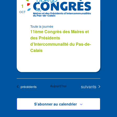
1
OCT
Toute la journée
11ème Congrès des Maires et
des Présidents
d’Intercommunalité du Pas-de-
Calais
Évènements
Aujourd’hui
suivants
Évènements
précédents
S’abonner au calendrier