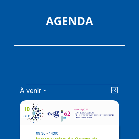
AGENDA
Évènements
Navigat
Navigat
À venir
Photo
de
par
Sélectionnez
vues
List
consult
la
Évènem
10
of
date
SEP
events
in
09:30
-
14:00
Photo