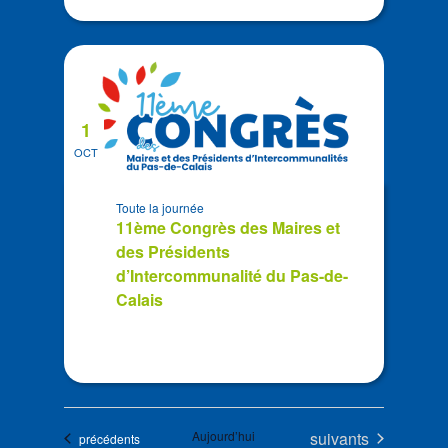
1
OCT
Toute la journée
11ème Congrès des Maires et
des Présidents
d’Intercommunalité du Pas-de-
Calais
Évènements
Aujourd’hui
suivants
Évènements
précédents