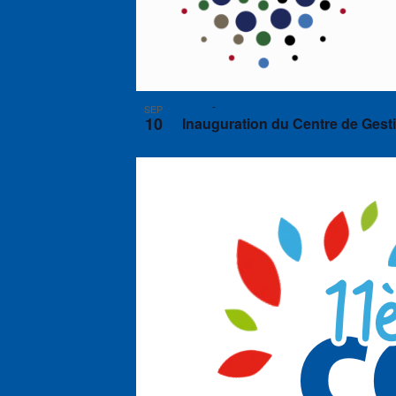
09:30
-
14:00
SEP
10
Inauguration du Centre de Gest