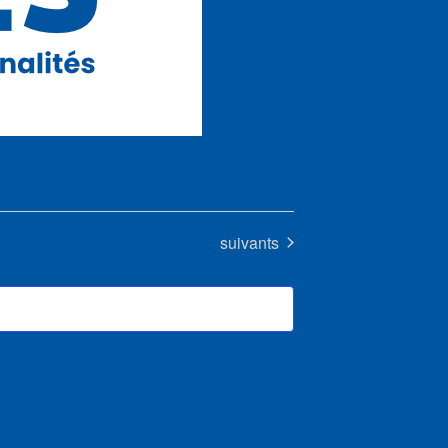
Évènements
suivants