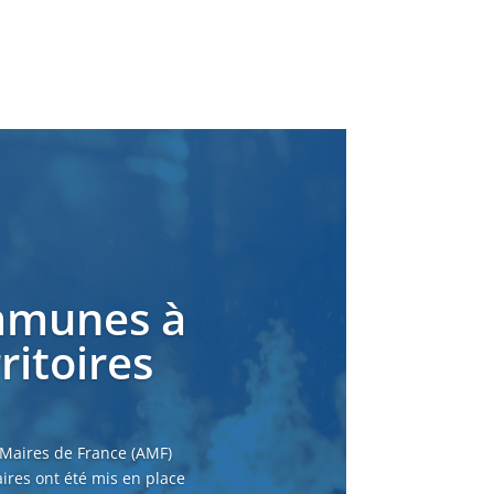
ommunes à
ritoires
 Maires de France (AMF)
ires ont été mis en place