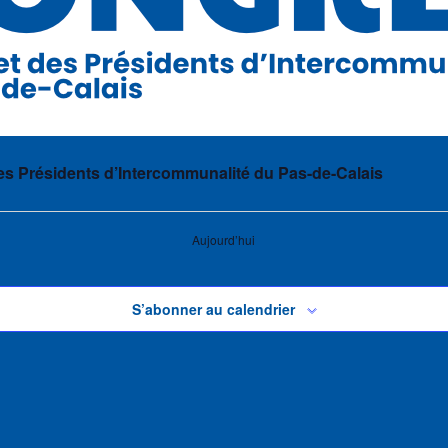
s Présidents d’Intercommunalité du Pas-de-Calais
Aujourd’hui
S’abonner au calendrier