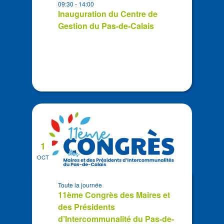
09:30
-
14:00
Photo
Inauguration du Centre de
View
Gestion du Pas-de-Calais
1
OCT
Toute la journée
11ème Congrès des Maires et
des Présidents
d’Intercommunalité du Pas-de-