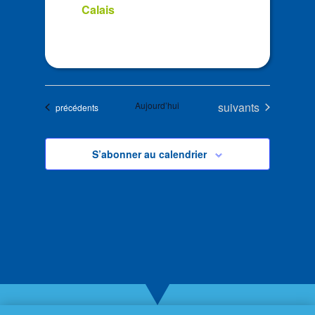
Calais
Évènements
Aujourd’hui
suivants
Évènements
précédents
S’abonner au calendrier