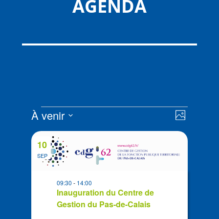
AGENDA
Évènements
Navigat
Navigat
À venir
Photo
de
par
Sélectionnez
vues
List
consult
la
Évènem
10
of
date
SEP
events
in
09:30
-
14:00
Photo
Inauguration du Centre de
View
Gestion du Pas-de-Calais