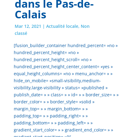
dans le Pas-de-
Calais
Mar 12, 2021
|
Actualité locale
,
Non
classé
[fusion_builder_container hundred_percent= »no »
hundred_percent_height= »no »
hundred_percent_height_scroll= »no »
hundred_percent_height_center_content= »yes »
equal_height_columns= »no » menu_anchor= » »
hide_on_mobile= »small-visibility,medium-
visibility,large-visibility » status= »published »
publish_date= » » class= » » id= » » border_size= » »
border_color= » » border_style= »solid »
margin_top= » » margin_bottom= » »
padding_top= » » padding_right= » »
padding_bottom= » » padding_left= » »
gradient_start_color= » » gradient_end_color= » »
gradient_start_position= »0″