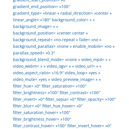
gradient_end_position= »100″
gradient_type= »linear » radial_direction= »center »
linear_angle= »180″ background_color= » »
background_image= » »
background_position= »center center »
background_repeat= »no-repeat » fade= »no »
background_parallax= »none » enable_mobile= »no »
parallax_speed= »0.3″
background_blend_mode= »none » video_mp4= » »
video_webm= » » video_ogv= » » video_url= » »
video_aspect_ratio= »16:9″ video_loop= »yes »
video_mute= »yes » video_preview_image= » »
filter_hue= »0″ filter_saturation= »100″
filter_brightness= »100″ filter_contrast= »100″
filter_invert= »0″ filter_sepia= »0″ filter_opacity= »100″
filter_blur= »0″ filter_hue_hover= »0″
filter_saturation_hover= »100″
filter_brightness_hover= »100″
filter_contrast_hover= »100″ filter_invert_hover= »0″