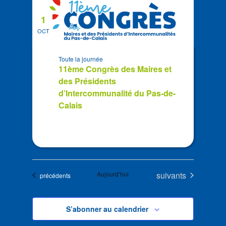
1
OCT
Toute la journée
11ème Congrès des Maires et
des Présidents
d’Intercommunalité du Pas-de-
Calais
Évènements
Aujourd’hui
suivants
Évènements
précédents
S’abonner au calendrier