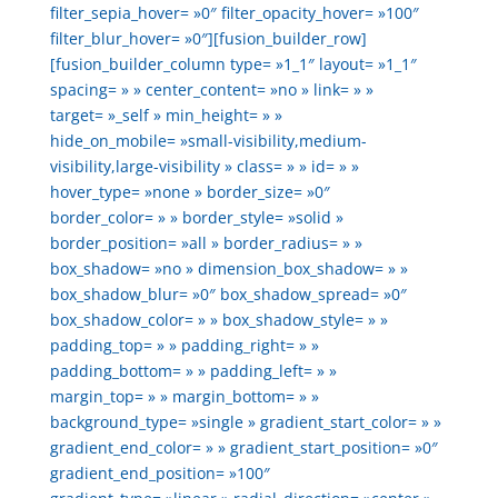
filter_sepia_hover= »0″ filter_opacity_hover= »100″
filter_blur_hover= »0″][fusion_builder_row]
[fusion_builder_column type= »1_1″ layout= »1_1″
spacing= » » center_content= »no » link= » »
target= »_self » min_height= » »
hide_on_mobile= »small-visibility,medium-
visibility,large-visibility » class= » » id= » »
hover_type= »none » border_size= »0″
border_color= » » border_style= »solid »
border_position= »all » border_radius= » »
box_shadow= »no » dimension_box_shadow= » »
box_shadow_blur= »0″ box_shadow_spread= »0″
box_shadow_color= » » box_shadow_style= » »
padding_top= » » padding_right= » »
padding_bottom= » » padding_left= » »
margin_top= » » margin_bottom= » »
background_type= »single » gradient_start_color= » »
gradient_end_color= » » gradient_start_position= »0″
gradient_end_position= »100″