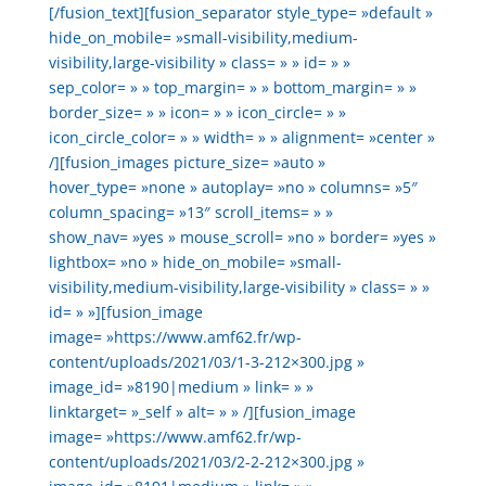
[/fusion_text][fusion_separator style_type= »default »
hide_on_mobile= »small-visibility,medium-
visibility,large-visibility » class= » » id= » »
sep_color= » » top_margin= » » bottom_margin= » »
border_size= » » icon= » » icon_circle= » »
icon_circle_color= » » width= » » alignment= »center »
/][fusion_images picture_size= »auto »
hover_type= »none » autoplay= »no » columns= »5″
column_spacing= »13″ scroll_items= » »
show_nav= »yes » mouse_scroll= »no » border= »yes »
lightbox= »no » hide_on_mobile= »small-
visibility,medium-visibility,large-visibility » class= » »
id= » »][fusion_image
image= »https://www.amf62.fr/wp-
content/uploads/2021/03/1-3-212×300.jpg »
image_id= »8190|medium » link= » »
linktarget= »_self » alt= » » /][fusion_image
image= »https://www.amf62.fr/wp-
content/uploads/2021/03/2-2-212×300.jpg »