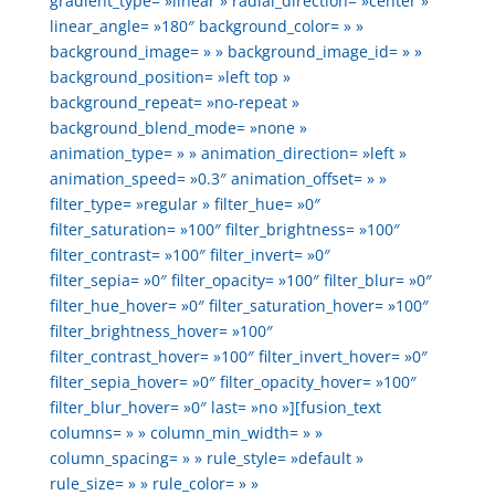
gradient_type= »linear » radial_direction= »center »
linear_angle= »180″ background_color= » »
background_image= » » background_image_id= » »
background_position= »left top »
background_repeat= »no-repeat »
background_blend_mode= »none »
animation_type= » » animation_direction= »left »
animation_speed= »0.3″ animation_offset= » »
filter_type= »regular » filter_hue= »0″
filter_saturation= »100″ filter_brightness= »100″
filter_contrast= »100″ filter_invert= »0″
filter_sepia= »0″ filter_opacity= »100″ filter_blur= »0″
filter_hue_hover= »0″ filter_saturation_hover= »100″
filter_brightness_hover= »100″
filter_contrast_hover= »100″ filter_invert_hover= »0″
filter_sepia_hover= »0″ filter_opacity_hover= »100″
filter_blur_hover= »0″ last= »no »][fusion_text
columns= » » column_min_width= » »
column_spacing= » » rule_style= »default »
rule_size= » » rule_color= » »