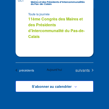
OCT
Toute la journée
11ème Congrès des Maires et
des Présidents
d’Intercommunalité du Pas-de-
Calais
Évènements
Aujourd’hui
suivants
Évènements
précédents
S’abonner au calendrier