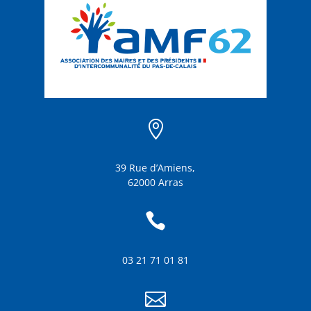

39 Rue d’Amiens,
62000 Arras

03 21 71 01 81
