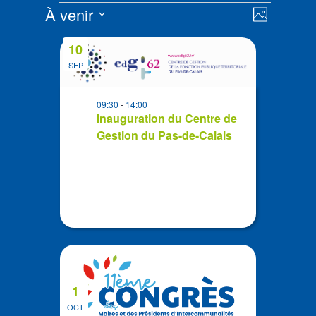
Évènements
Navigat
Navigat
À venir
Photo
de
par
Sélectionnez
vues
List
consult
10
la
Évènem
of
date
SEP
events
in
09:30
-
14:00
Photo
Inauguration du Centre de
View
Gestion du Pas-de-Calais
1
OCT