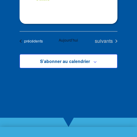
Évènements
Aujourd’hui
suivants
Évènements
précédents
S’abonner au calendrier